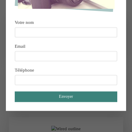
Votre nom
Revenus optimisés
Email
Téléphone
Gains de temps
Envoyer