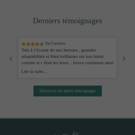
Derniers témoignages
Par Thomas
Par Caroline
Par Ines
Nous avons passé un séjour très agréable en
Très à l’écoute de nos besoins , grandes
Je suis reconnaissante pour l'assistance précieuse
partie grâce à Chrystel, réactive, arrangeante,
adaptabilités et bien/veillantes sur nos biens
fournie. Leur engagement envers l'excellence est
disponible et très sympathique ! Je recommande
comme si c était les leurs .. bravo continuez ainsi
évident à chaque étape!
pour les prochains.
Lire la suite...
Lire la suite...
Lire la suite...
Découvrir les autres témoignages