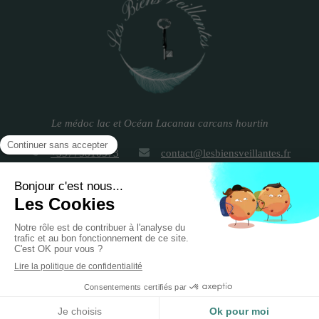
Le médoc lac et Océan Lacanau carcans hourtin
+33775810573
contact@lesbiensveillantes.fr
Plan du site
Mentions légales
Blog
Création et référencement du site par