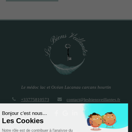
Le médoc lac et Océan Lacanau carcans hourtin
+33775810573
contact@lesbiensveillantes.fr
Plan du site